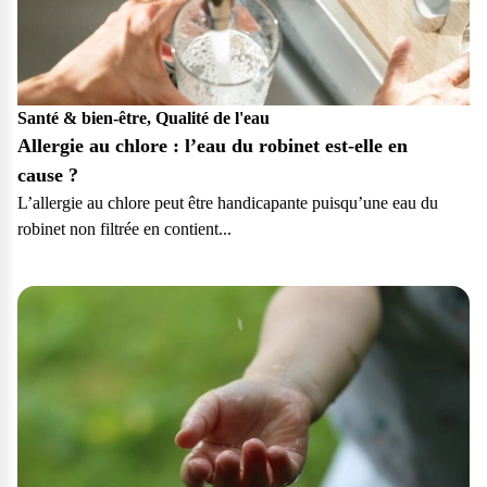
vos questions.
Consulter notre FAQ
Service après-vente
Santé & bien-être, Qualité de l'eau
Allergie au chlore : l’eau du robinet est-elle en
Vous avez des demandes sur l’entretien, le suivi et le dépannage
de votre matériel ? Culligan est là pour vous
cause ?
L’allergie au chlore peut être handicapante puisqu’une eau du
Contactez notre service client
robinet non filtrée en contient...
Particulier