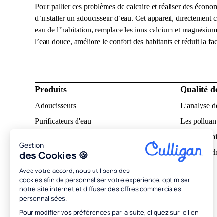
Pour pallier ces problèmes de calcaire et réaliser des écon
d’installer un adoucisseur d’eau. Cet appareil, directement 
eau de l’habitation, remplace les ions calcium et magnésium
l’eau douce, améliore le confort des habitants et réduit la fa
Produits
Qualité d
Adoucisseurs
L’analyse d
Purificateurs d'eau
Les polluant
Notices d'utilisation
L’eau calcai
Gestion
Pourquoi ch
des Cookies 🍪
À propos
Avec votre accord, nous utilisons des
cookies afin de personnaliser votre expérience, optimiser
Découvrir Culligan
notre site internet et diffuser des offres commerciales
personnalisées.
RSE
Pour modifier vos préférences par la suite, cliquez sur le lien
Conseils et astuces