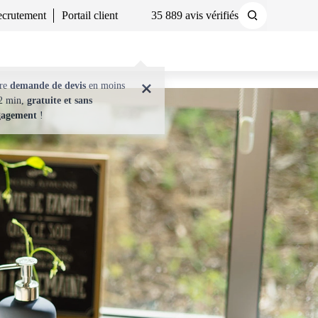
crutement
Portail client
35 889 avis vérifiés
Demander un devis
Nous contacter
tre
demande de devis
en moins
2 min,
gratuite et sans
gagement
!