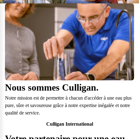
Nous sommes Culligan.
Notre mission est de permettre à chacun d'accéder à une eau plus
pure, sûre et savoureuse grâce à notre expertise inégalée et notre
qualité de service.
Questions fréquentes
Culligan International
Consultez notre page de FAQ pour trouver toutes les réponses à vos
Votre partenaire pour une eau