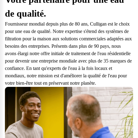
questions.
de qualité.
Consulter notre FAQ
Fournisseur mondial depuis plus de 80 ans, Culligan est le choix
Service après-vente
pour une eau de qualité. Notre expertise s'étend des systèmes de
filtration pour la maison aux solutions commerciales adaptées aux
Vous avez des demandes sur l’entretien, le suivi et le dépannage de
besoins des entreprises. Présents dans plus de 90 pays, nous
votre matériel ? Culligan est là pour vous
avons élargi notre offre initiale de traitement de l'eau résidentielle
Contactez notre service client
pour devenir une entreprise mondiale avec plus de 35 marques de
confiance. En tant qu'experts de l'eau à la fois locaux et
mondiaux, notre mission est d'améliorer la qualité de l'eau pour
votre bien-être tout en préservant notre planète.