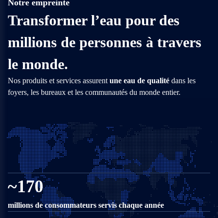
Notre empreinte
1960-1963
Transformer l’eau pour des
Culligan se développe en France, en Italie et en Espagne
1965
millions de personnes à travers
Culligan lance le premier système d’osmose inverse
le monde.
1987
Nos produits et services assurent
une eau de qualité
dans les
Culligan Italie introduit le premier système d’osmose inverse en deux
foyers, les bureaux et les communautés du monde entier.
étapes dans les hôpitaux pour la dialyse
2010
Culligan lance le premier adoucisseur High tech, équipé d’une
technologie de pointe grâce à sa vanne 6 pistons
2016
Culligan lance le Click & Drink qui fournit une eau micro filtrée à partir
~170
d’un robinet existant
2017-2020
millions de consommateurs servis chaque année
Culligan se lance en Australie, au Royaume-Uni, en Allemagne, au