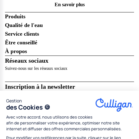
En savoir plus
Produits
Qualité de l'eau
Service clients
Être conseillé
À propos
Réseaux sociaux
Suivez-nous sur les réseaux sociaux
Inscription à la newsletter
Recevez les dernières nouveautés de Culligan dans votre boîte mail !
Gestion
Je m’abonne
des Cookies 🍪
Avec votre accord, nous utilisons des cookies
Mentions légales
Résilier en ligne
CGU
CGV
afin de personnaliser votre expérience, optimiser notre site
Politique de données personnelles
Politique des cookies
internet et diffuser des offres commerciales personnalisées.
Gestion des cookies
Partenaires
Concessionnaires
Médiation
Codes promo
Pour modifier vos préférences par la suite, cliquez sur le lien