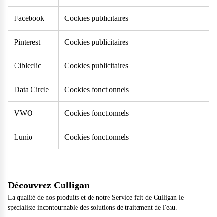
vos questions.
Facebook
Cookies publicitaires
Consulter notre FAQ
Pinterest
Cookies publicitaires
Service après-vente
Cibleclic
Cookies publicitaires
Vous avez des demandes sur l’entretien, le suivi et le dépannage
de votre matériel ? Culligan est là pour vous
Data Circle
Cookies fonctionnels
Contactez notre service client
VWO
Cookies fonctionnels
Lunio
Cookies fonctionnels
Découvrez Culligan
La qualité de nos produits et de notre Service fait de Culligan le
spécialiste incontournable des solutions de traitement de l'eau.