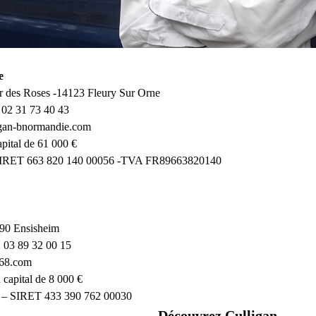
e
r des Roses -14123 Fleury Sur Orne
: 02 31 73 40 43
igan-bnormandie.com
pital de 61 000 €
SIRET 663 820 140 00056 -TVA FR89663820140
90 Ensisheim
: 03 89 32 00 15
n68.com
apital de 8 000 €
 – SIRET 433 390 762 00030
Découvrez Culligan