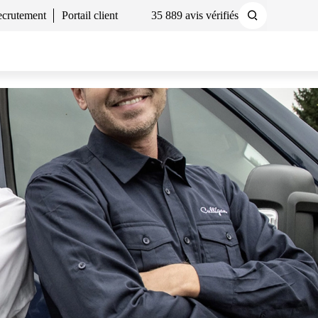
crutement
Portail client
35 889 avis vérifiés
Demander un devis
Nous contacter
tre
demande de devis
en moins
2 min,
gratuite et sans
gagement
!