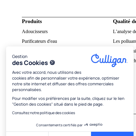
Produits
Qualité d
Adoucisseurs
L’analyse d
Purificateurs d'eau
Les polluant
Notices d'utilisation
L’eau calcai
Gestion
Pourquoi ch
des Cookies 🍪
À propos
Avec votre accord, nous utilisons des
cookies afin de personnaliser votre expérience, optimiser
Découvrir Culligan
notre site internet et diffuser des offres commerciales
personnalisées.
RSE
Pour modifier vos préférences par la suite, cliquez sur le lien
Conseils et astuces
"Gestion des cookies" situé dans le pied de page.
Recrutement
Consultez notre politique des cookies
Réseaux sociaux
Consentements certifiés par
Suivez-nous sur les réseaux sociaux