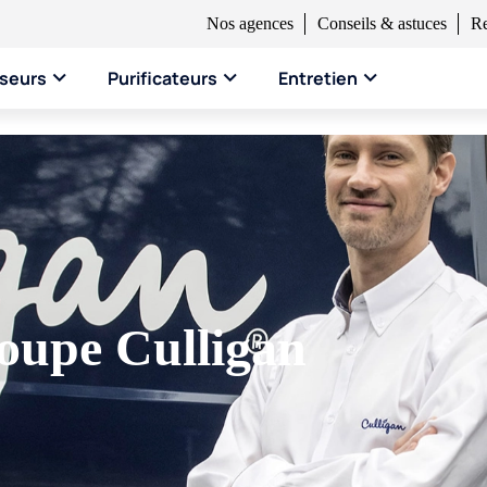
Nos agences
Conseils & astuces
Re
seurs
Purificateurs
Entretien
Vo
de 
en
oupe Culligan