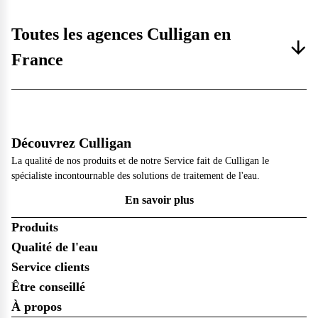
vos questions.
Consulter notre FAQ
Toutes les agences Culligan en
France
Service après-vente
Vous avez des demandes sur l’entretien, le suivi et le dépannage
de votre matériel ? Culligan est là pour vous
Contactez notre service client
Découvrez Culligan
La qualité de nos produits et de notre Service fait de Culligan le
spécialiste incontournable des solutions de traitement de l'eau.
En savoir plus
Produits
Qualité de l'eau
Service clients
Être conseillé
À propos