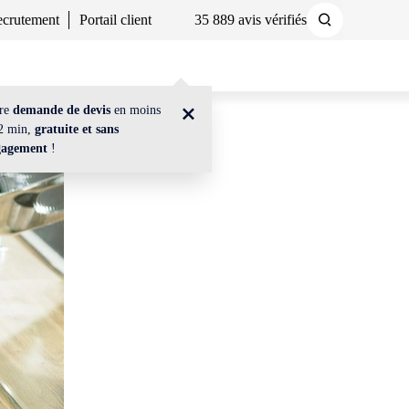
crutement
Portail client
35 889 avis vérifiés
Demander un devis
Nous contacter
tre
demande de devis
en moins
2 min,
gratuite et sans
gagement
!