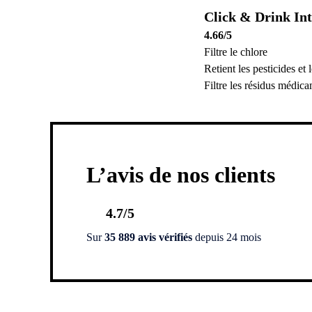
Click & Drink In
4.66
/5
Filtre le chlore
Retient les pesticides et
Filtre les résidus médic
L’avis de nos clients
4.7
/5
Sur
35 889 avis vérifiés
depuis 24 mois