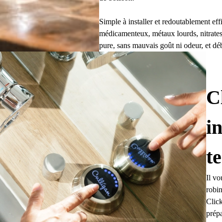
Simple à installer et redoutablement effi
médicamenteux, métaux lourds, nitrates 
pure, sans mauvais goût ni odeur, et déb
C
i
t
Il vo
robin
Click
prépa