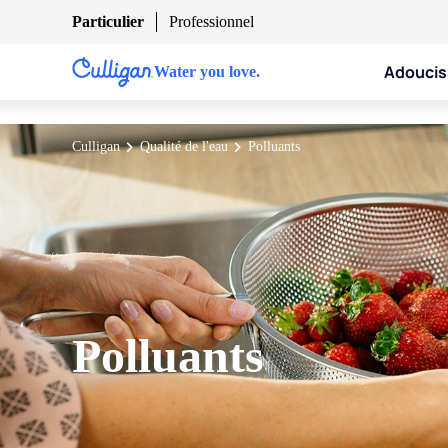
Particulier
Professionnel
Adoucis
Water you love.
Culligan
Qualité de l'eau
Polluants
Polluants