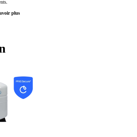
nts.
avoir plus
on