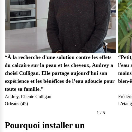
“À la recherche d’une solution contre les effets
“Peti
du calcaire sur la peau et les cheveux, Audrey a
l'eau 
25
choisi Culligan. Elle partage aujourd’hui son
moins
expérience et les bénéfices de l’eau adoucie pour
bien-ê
toute sa famille.”
Audrey, Cliente Culligan
Frédéri
Orléans (45)
L'étang
1
/
5
Pourquoi installer un