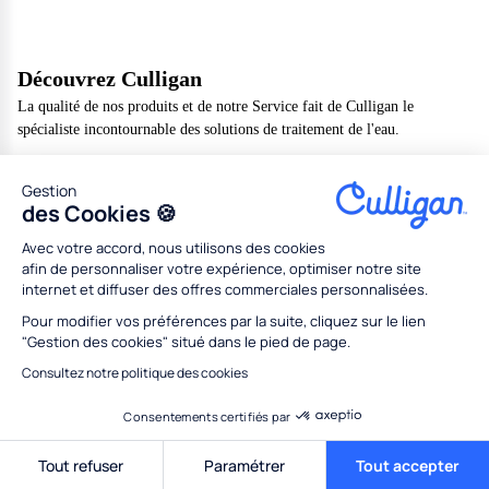
Découvrez Culligan
La qualité de nos produits et de notre Service fait de Culligan le
spécialiste incontournable des solutions de traitement de l'eau.
En savoir plus
Gestion
Produits
des Cookies 🍪
Qualité de l'eau
Avec votre accord, nous utilisons des cookies
afin de personnaliser votre expérience, optimiser notre site
Service clients
internet et diffuser des offres commerciales personnalisées.
Être conseillé
Pour modifier vos préférences par la suite, cliquez sur le lien
À propos
"Gestion des cookies" situé dans le pied de page.
Réseaux sociaux
Consultez notre politique des cookies
Suivez-nous sur les réseaux sociaux
Consentements certifiés par
Inscription à la newsletter
Tout refuser
Paramétrer
Tout accepter
Recevez les dernières nouveautés de Culligan dans votre boîte mail !