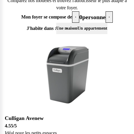
Comparez nos modèles et trouvez l'adoucisseur le plus adapté à
vos questions.
votre foyer.
Consulter notre FAQ
0
personne
Mon foyer se compose de
J'habite dans :
Une maison
Un appartement
Service après-vente
Réinitialiser
Vous avez des demandes sur l’entretien, le suivi et le dépannage
de votre matériel ? Culligan est là pour vous
Contactez notre service client
Culligan Avenew
4.55
/5
Idéal pour les petits espaces