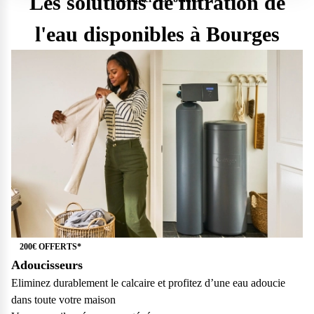
Les solutions de filtration de
l'eau disponibles à Bourges
200€ OFFERTS*
Adoucisseurs
Questions fréquentes
Eliminez durablement le calcaire et profitez d’une eau adoucie
dans toute votre maison
Consultez notre page de FAQ pour trouver toutes les réponses à