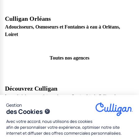
Culligan Orléans
Adoucisseurs, Osmoseurs et Fontaines à eau à Orléans,
Loiret
Toutes nos agences
Découvrez Culligan
La qualité de nos produits et de notre Service fait de Culligan le
spécialiste incontournable des solutions de traitement de l'eau.
Gestion
des Cookies 🍪
En savoir plus
Avec votre accord, nous utilisons des cookies
Produits
afin de personnaliser votre expérience, optimiser notre site
internet et diffuser des offres commerciales personnalisées.
Qualité de l'eau