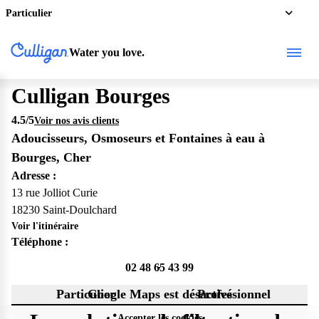
Particulier
Water you love.
Culligan Bourges
4.5
/5
Voir nos avis clients
Adoucisseurs, Osmoseurs et Fontaines à eau à
Bourges, Cher
Adresse :
13 rue Jolliot Curie
18230 Saint-Doulchard
Voir l'itinéraire
Téléphone :
02 48 65 43 99
Particulier
Google Maps est désactivé
Professionnel
Accepter les cookies