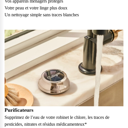
Vos appareils ménagers protégés
vos questions.
Votre peau et votre linge plus doux
Consulter notre FAQ
Un nettoyage simple sans traces blanches
Service après-vente
Vous avez des demandes sur l’entretien, le suivi et le dépannage
de votre matériel ? Culligan est là pour vous
Contactez notre service client
Purificateurs
Supprimez de l’eau de votre robinet le chlore, les traces de
pesticides, nitrates et résidus médicamenteux*