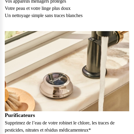
Vos appareils ménagers protégés
vos questions.
Votre peau et votre linge plus doux
Consulter notre FAQ
Un nettoyage simple sans traces blanches
Service après-vente
Vous avez des demandes sur l’entretien, le suivi et le dépannage
de votre matériel ? Culligan est là pour vous
Contactez notre service client
Purificateurs
Supprimez de l’eau de votre robinet le chlore, les traces de
pesticides, nitrates et résidus médicamenteux*