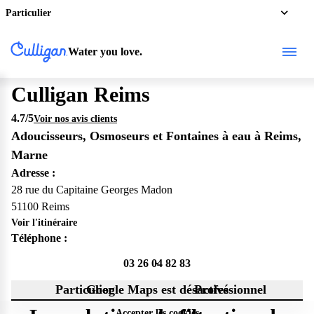
Particulier
Water you love.
Culligan Reims
4.7
/5
Voir nos avis clients
Adoucisseurs, Osmoseurs et Fontaines à eau à Reims,
Marne
Adresse :
28 rue du Capitaine Georges Madon
51100 Reims
Voir l'itinéraire
Téléphone :
03 26 04 82 83
Particulier
Google Maps est désactivé
Professionnel
Accepter les cookies