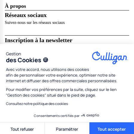
À propos
Réseaux sociaux
Suivez-nous sur les réseaux sociaux
Inscription à la newsletter
Recevez les dernières nouveautés de Culligan dans votre boîte mail !
Gestion
Je m’abonne
des Cookies 🍪
Avec votre accord, nous utilisons des cookies
Mentions légales
Résilier en ligne
CGU
CGV
afin de personnaliser votre expérience, optimiser notre site
Politique de données personnelles
Politique des cookies
internet et diffuser des offres commerciales personnalisées.
Gestion des cookies
Partenaires
Concessionnaires
Médiation
Codes promo
Pour modifier vos préférences par la suite, cliquez sur le lien
"Gestion des cookies" situé dans le pied de page.
Tous droits réservés Culligan 2026
Conception
Adeliom
Consultez notre politique des cookies
Consentements certifiés par
Demande de devis
Tout refuser
Paramétrer
Tout accepter