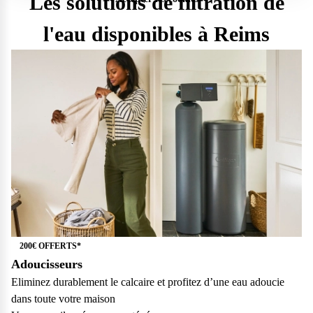
Les solutions de filtration de
l'eau disponibles à Reims
200€ OFFERTS*
Adoucisseurs
Questions fréquentes
Eliminez durablement le calcaire et profitez d’une eau adoucie
dans toute votre maison
Consultez notre page de FAQ pour trouver toutes les réponses à