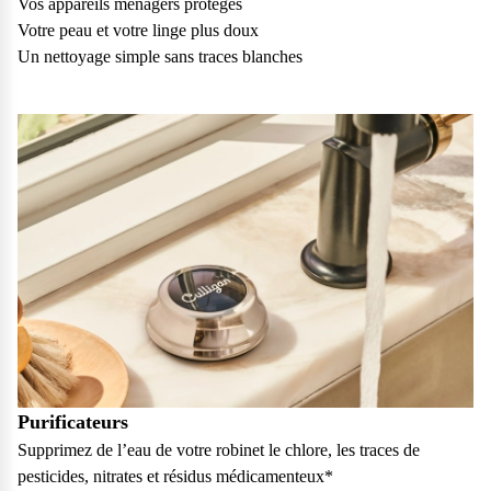
Vos appareils ménagers protégés
vos questions.
Votre peau et votre linge plus doux
Consulter notre FAQ
Un nettoyage simple sans traces blanches
Service après-vente
Vous avez des demandes sur l’entretien, le suivi et le dépannage
de votre matériel ? Culligan est là pour vous
Contactez notre service client
Purificateurs
Supprimez de l’eau de votre robinet le chlore, les traces de
pesticides, nitrates et résidus médicamenteux*