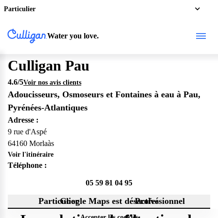
Particulier
Water you love.
Culligan Pau
4.6
/5
Voir nos avis clients
Adoucisseurs, Osmoseurs et Fontaines à eau à Pau,
Pyrénées-Atlantiques
Adresse :
9 rue d'Aspé
64160 Morlaàs
Voir l'itinéraire
Téléphone :
05 59 81 04 95
Particulier
Google Maps est désactivé
Professionnel
Accepter les cookies