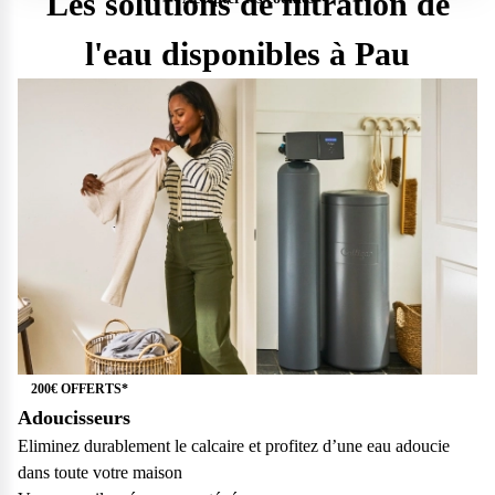
Les solutions de filtration de
l'eau disponibles à Pau
200€ OFFERTS*
Adoucisseurs
Questions fréquentes
Eliminez durablement le calcaire et profitez d’une eau adoucie
dans toute votre maison
Consultez notre page de FAQ pour trouver toutes les réponses à