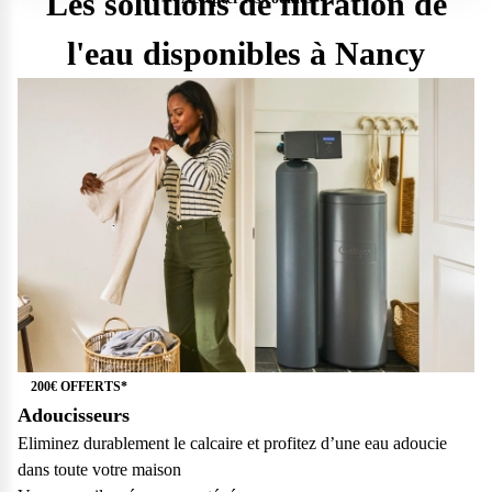
Les solutions de filtration de
l'eau disponibles à Nancy
200€ OFFERTS*
Adoucisseurs
Questions fréquentes
Eliminez durablement le calcaire et profitez d’une eau adoucie
dans toute votre maison
Consultez notre page de FAQ pour trouver toutes les réponses à