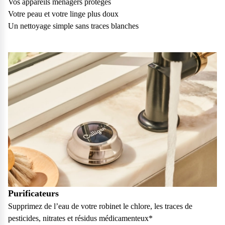
Vos appareils ménagers protégés
vos questions.
Votre peau et votre linge plus doux
Consulter notre FAQ
Un nettoyage simple sans traces blanches
Service après-vente
Vous avez des demandes sur l’entretien, le suivi et le dépannage
de votre matériel ? Culligan est là pour vous
Contactez notre service client
Purificateurs
Supprimez de l’eau de votre robinet le chlore, les traces de
pesticides, nitrates et résidus médicamenteux*