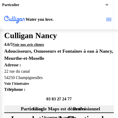
Particulier
Water you love.
Culligan Nancy
4.6
/5
Voir nos avis clients
Adoucisseurs, Osmoseurs et Fontaines à eau à Nancy,
Meurthe-et-Moselle
Adresse :
22 rue du canal
54250 Champigneulles
Voir l'itinéraire
Téléphone :
03 83 27 24 77
Particulier
Google Maps est désactivé
Professionnel
Accepter les cookies