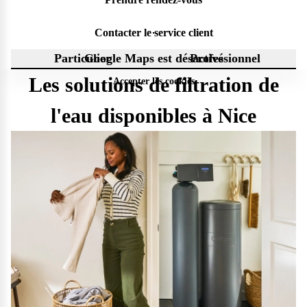
Contacter le service client
Particulier
Google Maps est désactivé
Professionnel
Les solutions de filtration de
Accepter les cookies
l'eau disponibles à Nice
Questions fréquentes
Consultez notre page de FAQ pour trouver toutes les réponses à