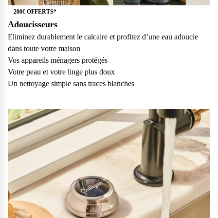
vos questions.
200€ OFFERTS*
Consulter notre FAQ
Adoucisseurs
Eliminez durablement le calcaire et profitez d’une eau adoucie
dans toute votre maison
Service après-vente
Vos appareils ménagers protégés
Vous avez des demandes sur l’entretien, le suivi et le dépannage
Votre peau et votre linge plus doux
de votre matériel ? Culligan est là pour vous
Un nettoyage simple sans traces blanches
Contactez notre service client