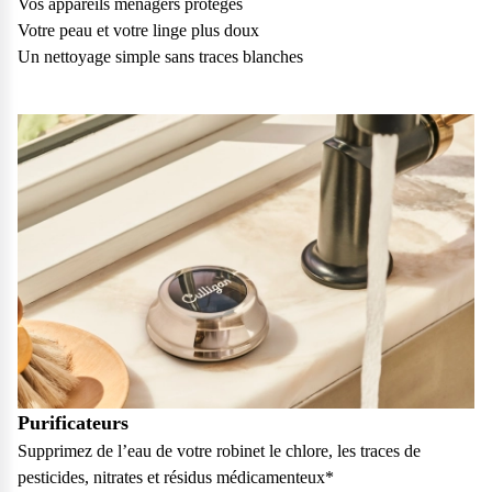
Vos appareils ménagers protégés
vos questions.
Votre peau et votre linge plus doux
Consulter notre FAQ
Un nettoyage simple sans traces blanches
Service après-vente
Vous avez des demandes sur l’entretien, le suivi et le dépannage
de votre matériel ? Culligan est là pour vous
Contactez notre service client
Purificateurs
Supprimez de l’eau de votre robinet le chlore, les traces de
pesticides, nitrates et résidus médicamenteux*