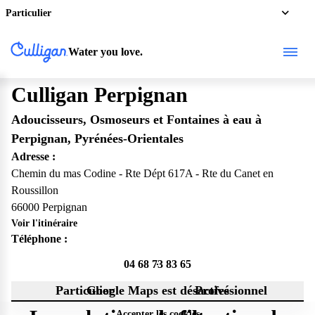
Particulier
Water you love.
Culligan Perpignan
Adoucisseurs, Osmoseurs et Fontaines à eau à
Perpignan, Pyrénées-Orientales
Adresse :
Chemin du mas Codine - Rte Dépt 617A - Rte du Canet en
Roussillon
66000 Perpignan
Voir l'itinéraire
Téléphone :
04 68 73 83 65
Particulier
Google Maps est désactivé
Professionnel
Accepter les cookies