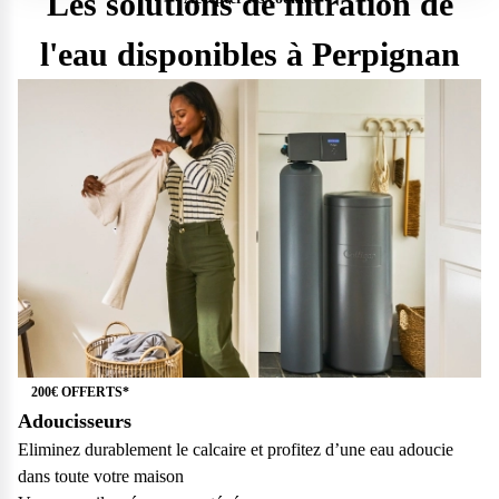
Les solutions de filtration de
l'eau disponibles à Perpignan
200€ OFFERTS*
Adoucisseurs
Questions fréquentes
Eliminez durablement le calcaire et profitez d’une eau adoucie
dans toute votre maison
Consultez notre page de FAQ pour trouver toutes les réponses à