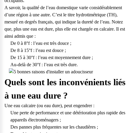
occupants.
vos questions.
A savoir,
la qualité de l’eau domestique varie considérablement
Consulter notre FAQ
d’une région à une autre
. C’est le titre hydrotimétrique (TH),
mesuré en degrés français, qui indique la dureté de l’eau. Notez
que, plus une eau est dure, plus elle est chargée en calcaire. Il est
Service après-vente
ainsi admis que :
Vous avez des demandes sur l’entretien, le suivi et le dépannage
De 0 à 8°f : l’eau est très douce ;
de votre matériel ? Culligan est là pour vous
De 8 à 15°f : l’eau est douce ;
Contactez notre service client
De 15 à 30°f : l’eau est moyennement dure ;
Au-delà de 30°f : l’eau est très dure.
Quels sont les inconvénients liés
à une eau dure ?
Une eau calcaire (ou eau dure), peut engendrer :
Une perte de performance et une détérioration plus rapide des
appareils électroménagers ;
Des pannes plus fréquentes sur les chaudières ;