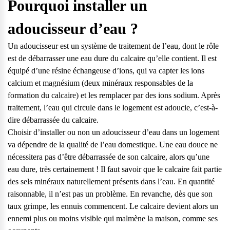
Pourquoi installer un
adoucisseur d’eau ?
Un adoucisseur est un
système de traitement de l’eau
, dont le rôle
est de débarrasser une eau dure du calcaire qu’elle contient. Il est
équipé d’une résine échangeuse d’ions, qui va capter les ions
calcium et magnésium (deux minéraux responsables de la
formation du calcaire) et les remplacer par des ions sodium. Après
traitement, l’eau qui circule dans le logement est adoucie, c’est-à-
dire débarrassée du calcaire.
Choisir d’installer ou non un adoucisseur d’eau dans un logement
va dépendre de la qualité de l’eau domestique. Une eau douce ne
nécessitera pas d’être débarrassée de son calcaire, alors qu’une
eau dure, très certainement ! Il faut savoir que
le calcaire
fait partie
des sels minéraux naturellement présents dans l’eau. En quantité
raisonnable, il n’est pas un problème. En revanche, dès que son
Questions fréquentes
taux grimpe, les ennuis commencent. Le calcaire devient alors un
ennemi plus ou moins visible qui malmène la maison, comme ses
Consultez notre page de FAQ pour trouver toutes les réponses à