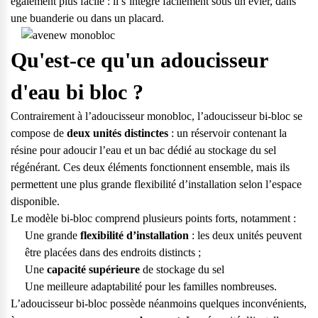
également plus facile : il s’intègre facilement sous un évier, dans
vos questions.
une buanderie ou dans un placard.
Consulter notre FAQ
Qu'est-ce qu'un adoucisseur
Service après-vente
d'eau bi bloc ?
Vous avez des demandes sur l’entretien, le suivi et le dépannage
de votre matériel ? Culligan est là pour vous
Contrairement à l’adoucisseur monobloc, l’adoucisseur bi-bloc se
compose de
deux unités distinctes
: un réservoir contenant la
Contactez notre service client
résine pour adoucir l’eau et un bac dédié au stockage du sel
régénérant. Ces deux éléments fonctionnent ensemble, mais ils
permettent une plus grande flexibilité d’installation selon l’espace
disponible.
Le modèle bi-bloc comprend plusieurs points forts, notamment :
Une grande
flexibilité d’installation
: les deux unités peuvent
être placées dans des endroits distincts ;
Une
capacité supérieure
de stockage du sel
Une meilleure adaptabilité pour les familles nombreuses.
L’adoucisseur bi-bloc possède néanmoins quelques inconvénients,