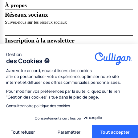
À propos
Réseaux sociaux
Suivez-nous sur les réseaux sociaux
Inscription à la newsletter
Recevez les dernières nouveautés de Culligan dans votre boîte mail !
Gestion
Je m’abonne
des Cookies 🍪
Avec votre accord, nous utilisons des cookies
Mentions légales
Résilier en ligne
CGU
CGV
afin de personnaliser votre expérience, optimiser notre site
Politique de données personnelles
Politique des cookies
internet et diffuser des offres commerciales personnalisées.
Gestion des cookies
Partenaires
Concessionnaires
Médiation
Codes promo
Pour modifier vos préférences par la suite, cliquez sur le lien
"Gestion des cookies" situé dans le pied de page.
Tous droits réservés Culligan 2026
Conception
Adeliom
Consultez notre politique des cookies
Consentements certifiés par
Demande de devis
Tout refuser
Paramétrer
Tout accepter