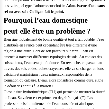
et savoir quel type d'adoucisseur choisir.
Adoucisseur d'eau sans
sel ou avec sel : Culligan fait le point.
Pourquoi l’eau domestique
peut-elle être un problème ?
Bien que globalement de bonne qualité et tout à fait potable, l’eau
distribuée en France peut cependant être très différente d’une
région à une autre. Lors de son parcours sur terre, l’eau est
amenée à traverser différentes typologies de sols. Au contact des
sols sableux, l’eau sera plutôt douce. En revanche, en passant au
travers des sols et des roches crayeuses, elle va se charger en ions
calcium et magnésium : deux minéraux responsables de la
formation du calcaire. L’eau, alors considérée comme dure, signe
le début des ennuis à la maison !
C’est le
titre hydrotimétrique
(TH) qui permet de mesurer la dureté
Questions fréquentes
de l’eau. Sa valeur est exprimée en degré français (f°). Les
professionnels du traitement de l’eau considèrent ainsi que,
Consultez notre page de FAQ pour trouver toutes les réponses à