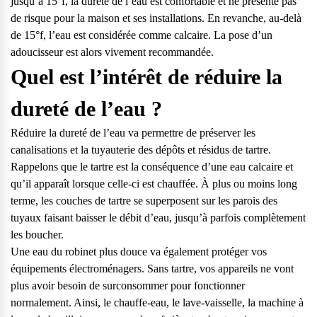
jusqu’à 15°f
, la dureté de l’eau est confortable et ne présente pas
vos questions.
de risque pour la maison et ses installations. En revanche, au-delà
Consulter notre FAQ
de 15°f, l’eau est considérée comme calcaire. La pose d’un
adoucisseur est alors vivement recommandée.
Quel est l’intérêt de réduire la
Service après-vente
Vous avez des demandes sur l’entretien, le suivi et le dépannage
dureté de l’eau ?
de votre matériel ? Culligan est là pour vous
Réduire la dureté de l’eau va permettre de préserver les
Contactez notre service client
canalisations et la tuyauterie des dépôts et résidus de tartre.
Rappelons que le tartre est la conséquence d’une eau calcaire et
qu’il apparaît lorsque celle-ci est chauffée. À plus ou moins long
terme, les couches de tartre se superposent sur les parois des
tuyaux faisant baisser le débit d’eau, jusqu’à parfois complètement
les boucher.
Une eau du robinet plus douce va également protéger vos
équipements électroménagers. Sans tartre, vos appareils ne vont
plus avoir besoin de surconsommer pour fonctionner
normalement. Ainsi, le chauffe-eau, le lave-vaisselle, la machine à