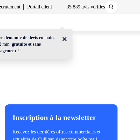
crutement
Portail client
35 889 avis vérifiés
Demander un devis
Nous contacter
tre
demande de devis
en moins
2 min,
gratuite et sans
gagement
!
Inscription à la newsletter
Recevez les dernières offres commerciales et
actualités de Culligan dans votre boîte mail !