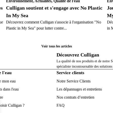
Environnement, Actualités, Qualité de l'eau
Env
es
Culligan soutient et s'engage avec No Plastic
Jo
In My Sea
My
ue
Découvrez comment Culligan s'associe à l'organisation "No
Déc
Plastic in My Sea" pour lutter contre...
in 
Particulier
Pa
Voir tous les articles
Découvrez Culligan
La qualité de nos produits et de notre S
spécialiste incontournable des solutions
e l'eau
Service clients
e mon eau
Notre Service Clients
s dans l'eau
Les dépannages et entretiens
re
Nos contrats d’entretien
oisir Culligan ?
FAQ