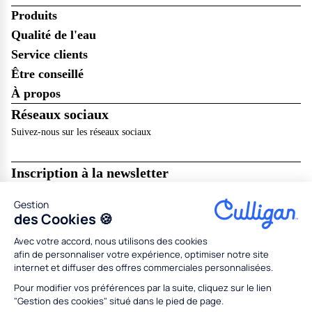
Produits
Qualité de l'eau
Service clients
Être conseillé
À propos
Réseaux sociaux
Suivez-nous sur les réseaux sociaux
Inscription à la newsletter
Recevez les dernières nouveautés de Culligan dans votre boîte mail !
Gestion
Je m’abonne
des Cookies 🍪
Avec votre accord, nous utilisons des cookies
Mentions légales
Résilier en ligne
CGU
CGV
afin de personnaliser votre expérience, optimiser notre site
Politique de données personnelles
Politique des cookies
internet et diffuser des offres commerciales personnalisées.
Gestion des cookies
Partenaires
Concessionnaires
Médiation
Codes promo
Pour modifier vos préférences par la suite, cliquez sur le lien
"Gestion des cookies" situé dans le pied de page.
Tous droits réservés Culligan 2026