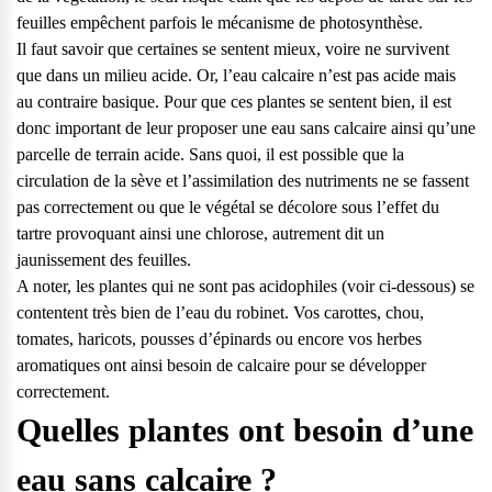
feuilles empêchent parfois le mécanisme de photosynthèse.
Il faut savoir que certaines se sentent mieux, voire ne survivent
que dans un milieu acide. Or, l’eau calcaire n’est pas acide mais
au contraire basique. Pour que ces plantes se sentent bien, il est
donc important de leur proposer une eau sans calcaire ainsi qu’une
parcelle de terrain acide. Sans quoi, il est possible que la
circulation de la sève et l’assimilation des nutriments ne se fassent
pas correctement ou que le végétal se décolore sous l’effet du
tartre provoquant ainsi une chlorose, autrement dit un
jaunissement des feuilles.
A noter, les plantes qui ne sont pas acidophiles (voir ci-dessous) se
contentent très bien de l’eau du robinet. Vos carottes, chou,
tomates, haricots, pousses d’épinards ou encore vos herbes
aromatiques ont ainsi besoin de calcaire pour se développer
correctement.
Quelles plantes ont besoin d’une
Questions fréquentes
eau sans calcaire ?
Consultez notre page de FAQ pour trouver toutes les réponses à