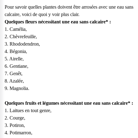
vos questions.
Pour savoir quelles plantes doivent être arrosées avec une eau sans
Consulter notre FAQ
calcaire, voici de quoi y voir plus clair.
Quelques fleurs nécessitant une eau sans calcaire* :
1. Camélia,
Service après-vente
2. Chèvrefeuille,
Vous avez des demandes sur l’entretien, le suivi et le dépannage
3. Rhododendron,
de votre matériel ? Culligan est là pour vous
4. Bégonia,
5. Airelle,
Contactez notre service client
6. Gentiane,
7. Genêt,
8. Azalée,
9. Magnolia.
Quelques fruits et légumes nécessitant une eau sans calcaire* :
1. Laitues en tout genre,
2. Courge,
3. Potiron,
4. Potimarron,