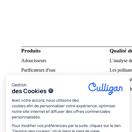
Particulier
Produits
Qualité d
Adoucisseurs
L’analyse d
Purificateurs d'eau
Les polluant
Notices d'utilisation
L’eau calcai
Gestion
Pourquoi ch
des Cookies 🍪
À propos
Avec votre accord, nous utilisons des
cookies afin de personnaliser votre expérience, optimiser
Découvrir Culligan
notre site internet et diffuser des offres commerciales
personnalisées.
RSE
Pour modifier vos préférences par la suite, cliquez sur le lien
Conseils et astuces
"Gestion des cookies" situé dans le pied de page.