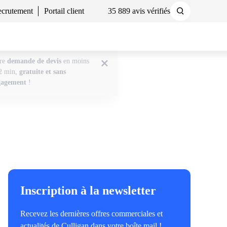
crutement
Portail client
35 889 avis vérifiés
Demander un devis
Nous contacter
tre
demande de devis
en moins
2 min,
gratuite et sans
gagement
!
Inscription à la newsletter
Recevez les dernières offres commerciales et
actualités de Culligan dans votre boîte mail !