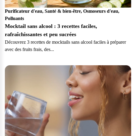
vos questions.
Purificateur d'eau, Santé & bien-être, Osmoseurs d'eau,
Consulter notre FAQ
Polluants
Mocktail sans alcool : 3 recettes faciles,
Service après-vente
rafraîchissantes et peu sucrées
Vous avez des demandes sur l’entretien, le suivi et le dépannage
Découvrez 3 recettes de mocktails sans alcool faciles à préparer
de votre matériel ? Culligan est là pour vous
avec des fruits frais, des...
Contactez notre service client
Particulier