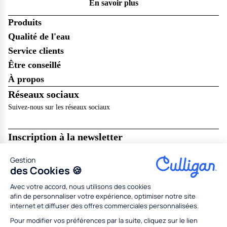
En savoir plus
Produits
Qualité de l'eau
Service clients
Être conseillé
À propos
Réseaux sociaux
Suivez-nous sur les réseaux sociaux
Inscription à la newsletter
Recevez les dernières nouveautés de Culligan dans votre boîte mail !
Gestion
Je m’abonne
des Cookies 🍪
Avec votre accord, nous utilisons des cookies
Mentions légales
Résilier en ligne
CGU
CGV
afin de personnaliser votre expérience, optimiser notre site
Politique de données personnelles
Politique des cookies
internet et diffuser des offres commerciales personnalisées.
Gestion des cookies
Partenaires
Concessionnaires
Médiation
Codes promo
Pour modifier vos préférences par la suite, cliquez sur le lien