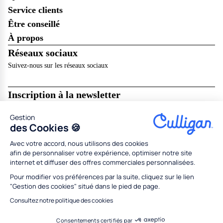
Service clients
Être conseillé
À propos
Réseaux sociaux
Suivez-nous sur les réseaux sociaux
Inscription à la newsletter
Recevez les dernières nouveautés de Culligan dans votre boîte mail !
Gestion
Je m’abonne
des Cookies 🍪
Avec votre accord, nous utilisons des cookies
Mentions légales
Résilier en ligne
CGU
CGV
afin de personnaliser votre expérience, optimiser notre site
Politique de données personnelles
Politique des cookies
internet et diffuser des offres commerciales personnalisées.
Gestion des cookies
Partenaires
Concessionnaires
Médiation
Codes promo
Pour modifier vos préférences par la suite, cliquez sur le lien
"Gestion des cookies" situé dans le pied de page.
Tous droits réservés Culligan 2026
Conception
Adeliom
Consultez notre politique des cookies
Consentements certifiés par