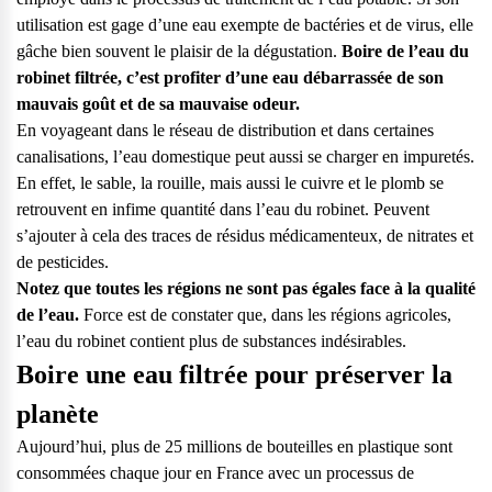
vos questions.
utilisation est gage d’une eau exempte de bactéries et de virus, elle
Consulter notre FAQ
gâche bien souvent le plaisir de la dégustation.
Boire de l’eau du
robinet filtrée, c’est profiter d’une eau débarrassée de son
mauvais goût et de sa mauvaise odeur.
Service après-vente
En voyageant dans le réseau de distribution et dans certaines
Vous avez des demandes sur l’entretien, le suivi et le dépannage
canalisations, l’eau domestique peut aussi se charger en impuretés.
de votre matériel ? Culligan est là pour vous
En effet, le sable, la rouille, mais aussi le cuivre et le plomb se
retrouvent en infime quantité dans l’eau du robinet. Peuvent
Contactez notre service client
s’ajouter à cela des traces de résidus médicamenteux, de nitrates et
de pesticides.
Notez que toutes les régions ne sont pas égales face à la qualité
de l’eau.
Force est de constater que, dans les régions agricoles,
l’eau du robinet contient plus de substances indésirables.
Boire une eau filtrée pour préserver la
planète
Aujourd’hui, plus de 25 millions de bouteilles en plastique sont
consommées chaque jour en France avec un processus de