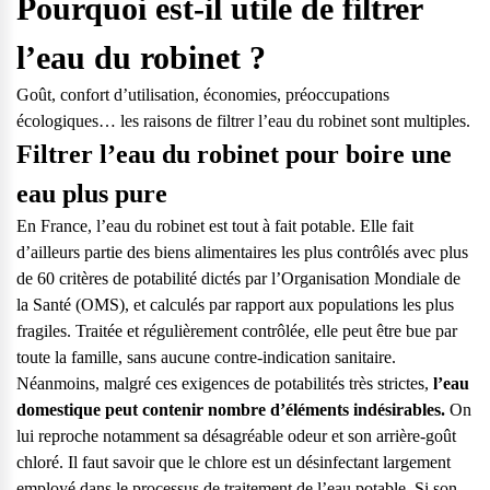
Pourquoi est-il utile de filtrer
l’eau du robinet ?
Goût, confort d’utilisation, économies, préoccupations
écologiques… les raisons de filtrer l’eau du robinet sont multiples.
Filtrer l’eau du robinet pour boire une
eau plus pure
En France, l’eau du robinet est tout à fait potable. Elle fait
d’ailleurs partie des biens alimentaires les plus contrôlés avec plus
de 60 critères de potabilité dictés par l’Organisation Mondiale de
la Santé (OMS), et calculés par rapport aux populations les plus
fragiles. Traitée et régulièrement contrôlée, elle peut être bue par
toute la famille, sans aucune contre-indication sanitaire.
Néanmoins, malgré ces exigences de potabilités très strictes,
l’eau
domestique peut contenir nombre d’éléments indésirables.
On
Questions fréquentes
lui reproche notamment sa désagréable odeur et son arrière-goût
chloré. Il faut savoir que le chlore est un désinfectant largement
Consultez notre page de FAQ pour trouver toutes les réponses à
employé dans le processus de traitement de l’eau potable. Si son