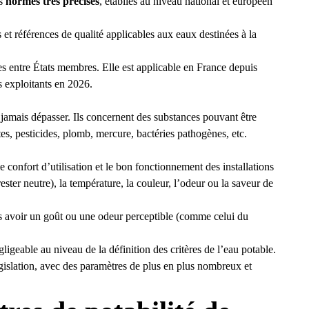
es
normes très précises
, établies au niveau national et européen
s et références de qualité applicables aux eaux destinées à la
s entre États membres. Elle est applicable en France depuis
s exploitants en 2026.
e jamais dépasser. Ils concernent des substances pouvant être
tes, pesticides, plomb, mercure, bactéries pathogènes, etc.
e confort d’utilisation et le bon fonctionnement des installations
ster neutre), la température, la couleur, l’odeur ou la saveur de
is avoir un goût ou une odeur perceptible (comme celui du
igeable au niveau de la définition des critères de l’eau potable.
législation, avec des paramètres de plus en plus nombreux et