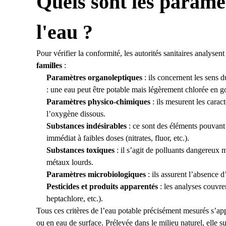
Quels sont les paramèt
l'eau ?
Pour vérifier la conformité, les autorités sanitaires analysen
familles
:
Paramètres organoleptiques
: ils concernent les sens
: une eau peut être potable mais légèrement chlorée en g
Paramètres physico-chimiques
: ils mesurent les cara
l’oxygène dissous.
Substances indésirables
: ce sont des éléments pouvant
immédiat à faibles doses (nitrates, fluor, etc.).
Substances toxiques
: il s’agit de polluants dangereux 
métaux lourds.
Paramètres microbiologiques
: ils assurent l’absence 
Pesticides et produits apparentés
: les analyses couvre
heptachlore, etc.).
Tous ces critères de l’eau potable précisément mesurés s’ap
ou en eau de surface. Prélevée dans le milieu naturel, elle s