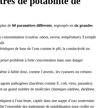
res de potabilité de
t plus de
60 paramètres différents
, regroupés en
six grandes
 du consommateur (couleur, odeur, saveur, température). Exemple
oût.
ctéristiques de base de l’eau comme le pH, la conductivité ou
 poser problème à forte concentration mais sans danger
même à faible dose, comme l’arsenic, les cyanures ou certains
d’agents pathogènes (bactéries comme E. coli, virus, parasites).
nt un grand nombre de molécules chimiques (aldrine, dieldrine,
pliquent à l’eau brute, captée dans une nappe d’eau souterraine
ubit l’ensemble des traitements de potabilisation pour croître en