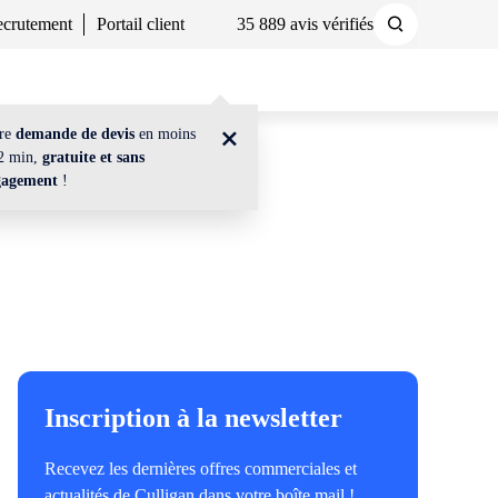
crutement
Portail client
35 889 avis vérifiés
Demander un devis
Nous contacter
tre
demande de devis
en moins
2 min,
gratuite et sans
gagement
!
Inscription à la newsletter
Recevez les dernières offres commerciales et
actualités de Culligan dans votre boîte mail !