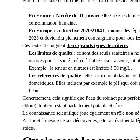
Pour être considérée comme potable, l’eau doit respecter d
:
En France : l’arrêté du 11 janvier 2007
fixe les limite
consommation humaine.
En Europe : la directive 2020/2184
harmonise les règle
2023 et deviendra pleinement contraignante pour tous le
Ces textes distinguent
deux grands types de critères
:
Les limites de qualité
: ce sont des seuils sanitaires à n
nocives pour la santé, même à faible dose : arsenic, nitra
Exemple : la teneur en nitrates est limitée à 50 mg/L.
Les références de qualité
: elles concernent davantage l
domestiques. Elles incluent par exemple le pH (qui doit re
l’eau.
Concrètement, cela signifie que l’eau du robinet peut parfo
chlore), tout en restant parfaitement potable et sûre.
La connaissance scientifique joue également un rôle non négl
Au fur et à mesure de ses découvertes, elle fait évoluer la 
stricts.