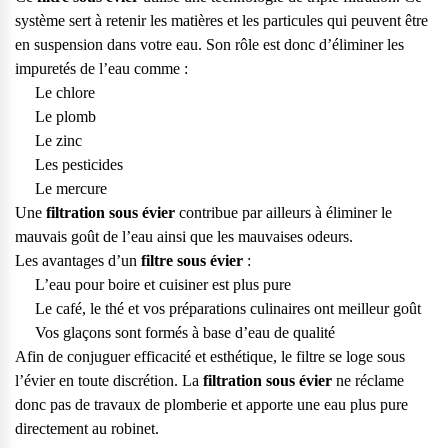
système sert à retenir les matières et les particules qui peuvent être
en suspension dans votre eau. Son rôle est donc d’éliminer les
impuretés de l’eau comme :
Le chlore
Le plomb
Le zinc
Les pesticides
Le mercure
Une
filtration sous évier
contribue par ailleurs à éliminer le
mauvais goût de l’eau ainsi que les mauvaises odeurs.
Les avantages d’un
filtre sous évier
:
L’eau pour boire et cuisiner est plus pure
Le café, le thé et vos préparations culinaires ont meilleur goût
Vos glaçons sont formés à base d’eau de qualité
Afin de conjuguer efficacité et esthétique, le filtre se loge sous
l’évier en toute discrétion. La
filtration sous évier
ne réclame
Questions fréquentes
donc pas de travaux de plomberie et apporte une eau plus pure
directement au robinet.
Consultez notre page de FAQ pour trouver toutes les réponses à