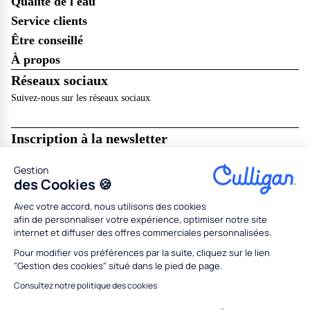
Qualité de l'eau
Service clients
Être conseillé
À propos
Réseaux sociaux
Suivez-nous sur les réseaux sociaux
Inscription à la newsletter
Recevez les dernières nouveautés de Culligan dans votre boîte mail !
Gestion
Je m’abonne
des Cookies 🍪
Avec votre accord, nous utilisons des cookies
Mentions légales
Résilier en ligne
CGU
CGV
afin de personnaliser votre expérience, optimiser notre site
Politique de données personnelles
Politique des cookies
internet et diffuser des offres commerciales personnalisées.
Gestion des cookies
Partenaires
Concessionnaires
Médiation
Codes promo
Pour modifier vos préférences par la suite, cliquez sur le lien
"Gestion des cookies" situé dans le pied de page.
Tous droits réservés Culligan 2026
Conception
Adeliom
Consultez notre politique des cookies