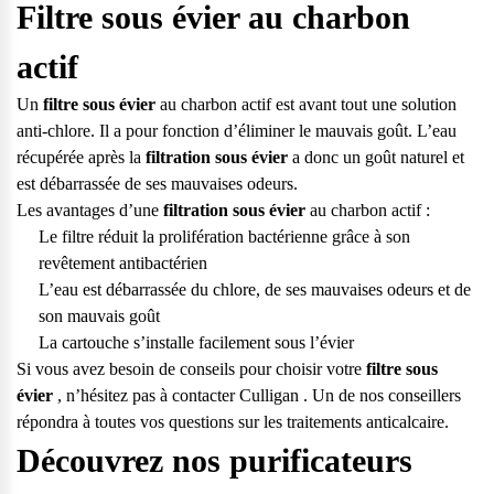
Filtre sous évier au charbon
vos questions.
Consulter notre FAQ
actif
Un
filtre sous évier
au charbon actif est avant tout une solution
Service après-vente
anti-chlore. Il a pour fonction d’éliminer le mauvais goût. L’eau
Vous avez des demandes sur l’entretien, le suivi et le dépannage
récupérée après la
filtration sous évier
a donc un goût naturel et
de votre matériel ? Culligan est là pour vous
est débarrassée de ses mauvaises odeurs.
Les avantages d’une
filtration sous évier
au charbon actif :
Contactez notre service client
Le filtre réduit la prolifération bactérienne grâce à son
revêtement antibactérien
L’eau est débarrassée du chlore, de ses mauvaises odeurs et de
son mauvais goût
La cartouche s’installe facilement sous l’évier
Si vous avez besoin de conseils pour choisir votre
filtre sous
évier
, n’hésitez pas à contacter Culligan . Un de nos conseillers
répondra à toutes vos questions sur les traitements anticalcaire.
Découvrez nos purificateurs