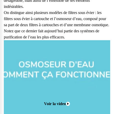
désagréable, mais aussi de l’ensemble de ses éléments
vos questions.
indésirables.
Consulter notre FAQ
On distingue ainsi plusieurs modèles de filtres sous évier : les
filtres sous évier à cartouche et l’osmoseur d’eau, composé pour
sa part de deux filtres à cartouches et d’une membrane osmotique.
Service après-vente
Notez que ce dernier fait aujourd’hui partie des systèmes de
Vous avez des demandes sur l’entretien, le suivi et le dépannage
purification de l’eau les plus efficaces.
de votre matériel ? Culligan est là pour vous
Contactez notre service client
Voir la video