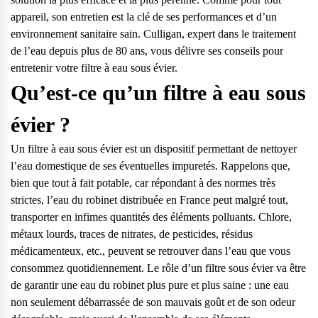
appareil, son entretien est la clé de ses performances et d’un
environnement sanitaire sain. Culligan, expert dans le traitement
de l’eau depuis plus de 80 ans, vous délivre ses conseils pour
entretenir votre filtre à eau sous évier.
Qu’est-ce qu’un filtre à eau sous
évier ?
Un
filtre à eau sous évier
est un dispositif permettant de nettoyer
l’eau domestique de ses éventuelles impuretés. Rappelons que,
bien que tout à fait potable, car répondant à des normes très
strictes, l’eau du robinet distribuée en France peut malgré tout,
transporter en infimes quantités des éléments polluants. Chlore,
métaux lourds, traces de nitrates, de pesticides, résidus
médicamenteux, etc., peuvent se retrouver dans l’eau que vous
consommez quotidiennement. Le
rôle d’un filtre sous évier
va être
Questions fréquentes
de garantir une eau du robinet plus pure et plus saine : une eau
non seulement débarrassée de son mauvais goût et de son odeur
Consultez notre page de FAQ pour trouver toutes les réponses à