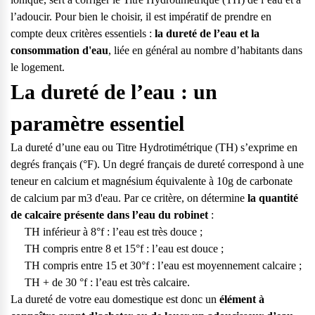
l’adoucir. Pour bien le choisir, il est impératif de prendre en
compte deux critères essentiels :
la dureté de l’eau et la
consommation d'eau
, liée en général au nombre d’habitants dans
le logement.
La dureté de l’eau : un
paramètre essentiel
La dureté d’une eau ou Titre Hydrotimétrique (TH) s’exprime en
degrés français (°F). Un degré français de dureté correspond à une
teneur en calcium et magnésium équivalente à 10g de carbonate
de calcium par m3 d'eau. Par ce critère, on détermine
la quantité
de calcaire présente dans l’eau du robinet
:
TH inférieur à 8°f : l’eau est très douce ;
TH compris entre 8 et 15°f : l’eau est douce ;
TH compris entre 15 et 30°f : l’eau est moyennement calcaire ;
Questions fréquentes
TH + de 30 °f : l’eau est très calcaire.
La dureté de votre eau domestique est donc un
élément à
Consultez notre page de FAQ pour trouver toutes les réponses à