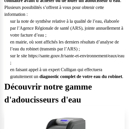
connaître avant d’acheter ou de louer un adoucisseur d’eau
.
vos questions.
Plusieurs possibilités s’offrent à vous pour obtenir cette
Consulter notre FAQ
information :
sur la note de synthèse relative à la qualité de l’eau, élaborée
par l’Agence Régionale de santé (ARS), jointe annuellement à
Service après-vente
votre facture d’eau ;
Vous avez des demandes sur l’entretien, le suivi et le dépannage
en mairie, où sont affichés les derniers résultats d’analyse de
de votre matériel ? Culligan est là pour vous
l’eau du robinet (transmis par l’ARS) ;
Contactez notre service client
sur le site
https://sante.gouv.fr/sante-et-environnement/eaux/eau
;
en faisant appel à un expert Culligan qui effectuera
gratuitement un
diagnostic complet de votre eau du robinet
.
Découvrir notre gamme
d'adoucisseurs d'eau