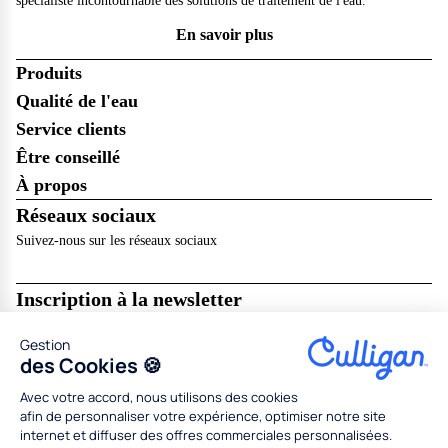
spécialiste incontournable des solutions de traitement de l'eau.
En savoir plus
Produits
Qualité de l'eau
Service clients
Être conseillé
À propos
Réseaux sociaux
Suivez-nous sur les réseaux sociaux
Inscription à la newsletter
Recevez les dernières nouveautés de Culligan dans votre boîte mail !
Gestion
Je m’abonne
des Cookies 🍪
Avec votre accord, nous utilisons des cookies
Mentions légales
Résilier en ligne
CGU
CGV
afin de personnaliser votre expérience, optimiser notre site
Politique de données personnelles
Politique des cookies
internet et diffuser des offres commerciales personnalisées.
Gestion des cookies
Partenaires
Concessionnaires
Médiation
Codes promo