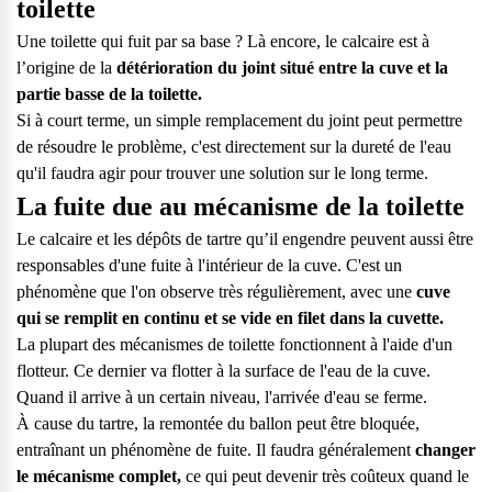
toilette
vos questions.
Une toilette qui fuit par sa base ? Là encore, le calcaire est à
Consulter notre FAQ
l’origine de la
détérioration du joint situé entre la cuve et la
partie basse de la toilette.
Service après-vente
Si à court terme, un simple remplacement du joint peut permettre
de résoudre le problème, c'est directement sur la dureté de l'eau
Vous avez des demandes sur l’entretien, le suivi et le dépannage
qu'il faudra agir pour trouver une solution sur le long terme.
de votre matériel ? Culligan est là pour vous
La fuite due au mécanisme de la toilette
Contactez notre service client
Le
calcaire et les dépôts de tartre
qu’il engendre peuvent aussi être
responsables d'une fuite à l'intérieur de la cuve. C'est un
phénomène que l'on observe très régulièrement, avec une
cuve
qui se remplit en continu et se vide en filet dans la cuvette.
La plupart des mécanismes de toilette fonctionnent à l'aide d'un
flotteur. Ce dernier va flotter à la surface de l'eau de la cuve.
Quand il arrive à un certain niveau, l'arrivée d'eau se ferme.
À cause du tartre, la remontée du ballon
peut être bloquée,
entraînant un phénomène de fuite. Il faudra généralement
changer
le mécanisme complet,
ce qui peut devenir très coûteux
quand le