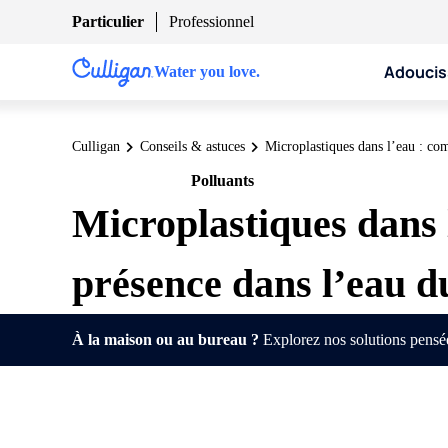
Particulier
Professionnel
Adoucis
Water you love.
Culligan
Conseils & astuces
Microplastiques dans l’eau : co
Polluants
Particulier
Pro
Microplastiques dans 
présence dans l’eau d
À la maison ou au bureau ?
Explorez nos solutions pensées