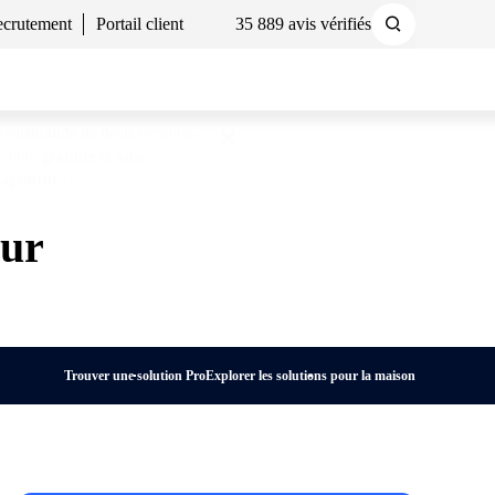
crutement
Portail client
35 889 avis vérifiés
Demander un devis
Nous contacter
tre
demande de devis
en moins
2 min,
gratuite et sans
gagement
!
eur
Trouver une solution Pro
Explorer les solutions pour la maison