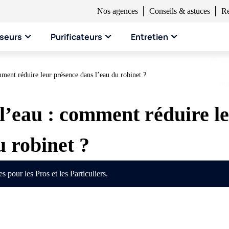
Nos agences
Conseils & astuces
Re
seurs
Purificateurs
Entretien
Vo
de 
mment réduire leur présence dans l’eau du robinet ?
en
l’eau : comment réduire l
u robinet ?
 pour les Pros et les Particuliers.