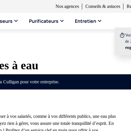
Nos agences
Conseils & astuces
Re
seurs
Purificateurs
Entretien
Vo
de 
en
es à eau
 Culligan pour votre entreprise.
ser à vos salariés, comme à vos différents publics, une eau plus
z rien à gérer, vous assure une totale tranquillité d’esprit. En
n ! Profitez d’un service clef en main pour offrir à vos