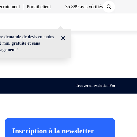
crutement
Portail client
35 889 avis vérifiés
Demander un devis
Nous contacter
tre
demande de devis
en moins
2 min,
gratuite et sans
gagement
!
Trouver une solution Pro
Inscription à la newsletter