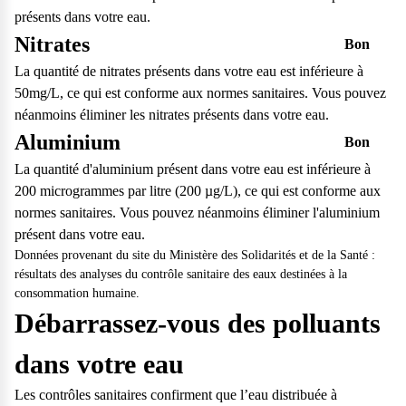
vos questions.
présents dans votre eau.
Consulter notre FAQ
Nitrates
Bon
La quantité de nitrates présents dans votre eau est inférieure à
Service après-vente
50mg/L, ce qui est conforme aux normes sanitaires. Vous pouvez
néanmoins éliminer les nitrates présents dans votre eau.
Vous avez des demandes sur l’entretien, le suivi et le dépannage
Aluminium
Bon
de votre matériel ? Culligan est là pour vous
La quantité d'aluminium présent dans votre eau est inférieure à
Contactez notre service client
200 microgrammes par litre (200 µg/L), ce qui est conforme aux
normes sanitaires. Vous pouvez néanmoins éliminer l'aluminium
présent dans votre eau.
Données provenant du site du Ministère des Solidarités et de la Santé :
résultats des analyses du contrôle sanitaire des eaux destinées à la
consommation humaine.
Débarrassez-vous des polluants
dans votre eau
Les contrôles sanitaires confirment que l’eau distribuée à