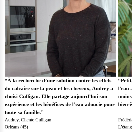
“À la recherche d’une solution contre les effets
“Peti
du calcaire sur la peau et les cheveux, Audrey a
l'eau 
25
choisi Culligan. Elle partage aujourd’hui son
moins
expérience et les bénéfices de l’eau adoucie pour
bien-ê
toute sa famille.”
Audrey, Cliente Culligan
Frédéri
Orléans (45)
L'étang