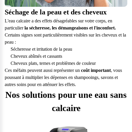
Séchage de la peau et des cheveux
Gaspillage des produits d'entretien
Canalisation et appareils bouchés
L'eau calcaire a des effets désagréables sur votre corps, en
Le calcaire dans l'eau coûte cher. Il est non seulement responsable
L'exposition constante à l'eau dure peut créer des dépôts. S'ils ne
particulier
d'une
sont pas traités, ces dépôts peuvent même boucher les
surconsommation d'énergie
la sécheresse, les démangeaisons et l'inconfort.
, mais aussi d'un
gaspillage
Certains signes sont particulièrement visibles sur les cheveux et la
de produits de nettoyage.
canalisations et réduire la qualité de l'eau.
peau :
En effet, une eau contenant du calcaire réduit l'efficacité des
Les tuyaux et les vannes qui acheminent l'eau vers votre
produits ménagers tels que le savon ou le liquide vaisselle. Il faut
réfrigérateur, votre chauffe-eau, votre lave-linge et votre lave-
Sécheresse et irritation de la peau
utiliser 4 fois plus de produit pour obtenir de la mousse.
vaisselle sont également affectés par la dureté de l'eau.
Cheveux abîmés et cassants
L'accumulation de minéraux peut obstruer vos appareils, ce qui
Cheveux plats, ternes et problèmes de couleur
Ces méfaits peuvent aussi représenter un
réduit leur efficacité et entraîne des remplacements et des
coût important
, vous
poussant à multiplier les dépenses en shampooings, savons et
réparations coûteux.
autres soins pour en atténuer les effets.
Nos solutions pour une eau sans
calcaire