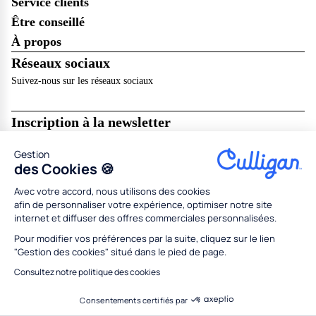
Service clients
Être conseillé
À propos
Réseaux sociaux
Suivez-nous sur les réseaux sociaux
Inscription à la newsletter
Recevez les dernières nouveautés de Culligan dans votre boîte mail !
Gestion
Je m’abonne
des Cookies 🍪
Avec votre accord, nous utilisons des cookies
Mentions légales
Résilier en ligne
CGU
CGV
afin de personnaliser votre expérience, optimiser notre site
Politique de données personnelles
Politique des cookies
internet et diffuser des offres commerciales personnalisées.
Gestion des cookies
Partenaires
Concessionnaires
Médiation
Codes promo
Pour modifier vos préférences par la suite, cliquez sur le lien
"Gestion des cookies" situé dans le pied de page.
Tous droits réservés Culligan 2026
Conception
Adeliom
Consultez notre politique des cookies
Besoin d'aide ?
Consentements certifiés par