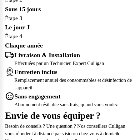
Sous 15 jours
Nous planifions avec vous la date d’installation et de mise en
Étape 3
service de votre appareil.
Le jour J
Un Technicien Expert Culligan installe votre matériel de
Étape 4
traitement de l'eau dans les règles de l'art et en s'adaptant à vos
Chaque année
contraintes.
Votre Technicien Culligan assure l'entretien votre appareil, afin
Livraison & Installation
d’optimiser son efficacité et de prolonger sa durée de vie.
Effectuées par un Technicien Expert Culligan
Entretien inclus
Remplacement annuel des consommables et désinfection de
l'appareil
Sans engagement
Abonnement résiliable sans frais, quand vous voulez
Envie de vous équiper ?
Besoin de conseils ? Une question ? Nos conseillers Culligan
vous répodent à distance par visio ou chez vous à domicile.