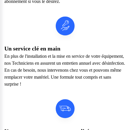
abonnement si vous le désirez.
vos questions.
Consulter notre FAQ
Service après-vente
Vous avez des demandes sur l’entretien, le suivi et le dépannage
de votre matériel ? Culligan est là pour vous
Un service clé en main
Contactez notre service client
En plus de l'installation et la mise en service de votre équipement,
nos Techniciens en assurent un entretien annuel avec désinfection.
En cas de besoin, nous intervenons chez vous et pouvons même
remplacer votre matériel. Une formule tout compris et sans
surprise !