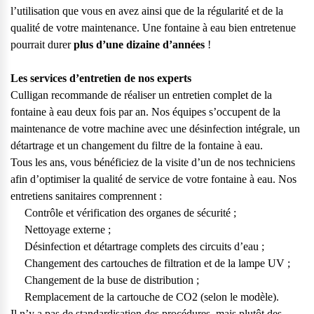
vos questions.
l’utilisation que vous en avez ainsi que de la régularité et de la
qualité de votre maintenance. Une fontaine à eau bien entretenue
Consulter notre FAQ
pourrait durer
plus d’une dizaine d’années
!
Service après-vente
Les services d’entretien de nos experts
Culligan recommande de réaliser un entretien complet de la
Vous avez des demandes sur l’entretien, le suivi et le dépannage
fontaine à eau deux fois par an. Nos équipes s’occupent de la
de votre matériel ? Culligan est là pour vous
maintenance de votre machine avec une désinfection intégrale, un
Contactez notre service client
détartrage et un
changement du filtre de la fontaine à eau.
Tous les ans, vous bénéficiez de la visite d’un de nos techniciens
afin d’optimiser la qualité de service de votre fontaine à eau. Nos
entretiens sanitaires comprennent :
Contrôle et vérification des organes de sécurité ;
Nettoyage externe ;
Désinfection et détartrage complets des circuits d’eau ;
Changement des cartouches de filtration et de la lampe UV ;
Changement de la buse de distribution ;
Remplacement de la cartouche de CO2 (selon le modèle).
Il n’y a pas de standardisation des procédures, mais plutôt des