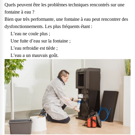
vos questions.
Quels peuvent être les problèmes techniques rencontrés sur une
fontaine à eau ?
Consulter notre FAQ
Bien que très performante, une fontaine à eau peut rencontrer des
dysfonctionnements. Les plus fréquents étant :
Service après-vente
L’eau ne coule plus ;
Vous avez des demandes sur l’entretien, le suivi et le dépannage
Une fuite d’eau sur la fontaine ;
de votre matériel ? Culligan est là pour vous
L’eau refroidie est tiède ;
L’eau a un mauvais goût.
Contactez notre service client