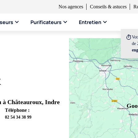
Nos agences
Conseils & astuces
Re
seurs
Purificateurs
Entretien
Vo
de 
en
x
u à Châteauroux, Indre
Goog
Téléphone :
02 54 34 38 99