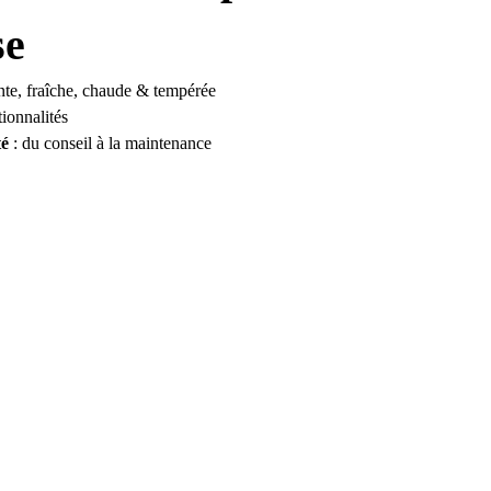
se
lante, fraîche, chaude & tempérée
tionnalités
té
: du conseil à la maintenance