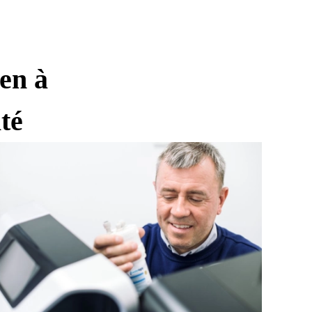
ien à
té