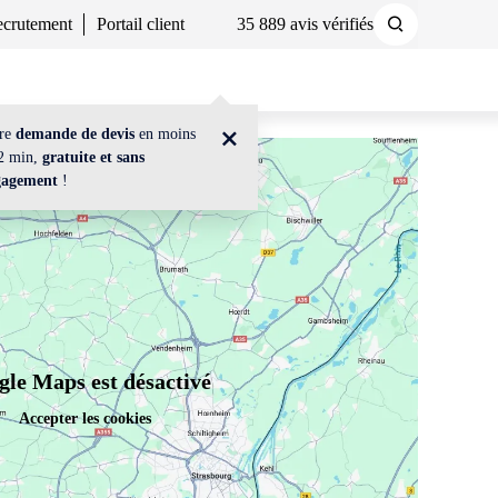
crutement
Portail client
35 889 avis vérifiés
Demander un devis
Nous contacter
tre
demande de devis
en moins
2 min,
gratuite et sans
gagement
!
le Maps est désactivé
Accepter les cookies