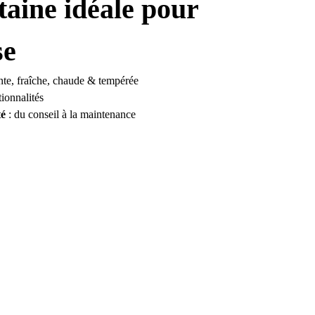
taine idéale pour
se
lante, fraîche, chaude & tempérée
tionnalités
té
: du conseil à la maintenance