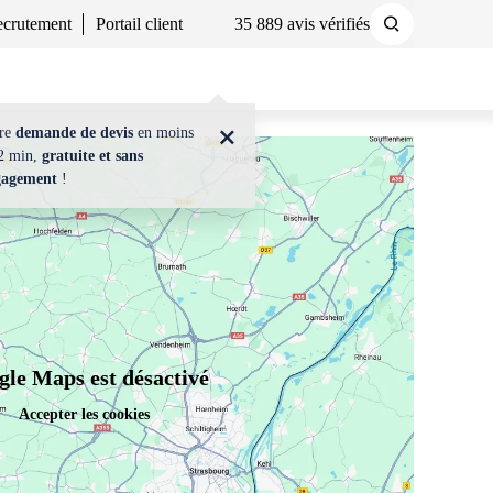
crutement
Portail client
35 889 avis vérifiés
Demander un devis
Nous contacter
tre
demande de devis
en moins
2 min,
gratuite et sans
gagement
!
le Maps est désactivé
Accepter les cookies