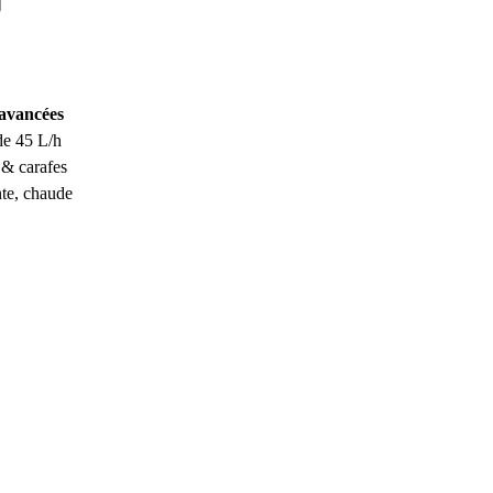
 avancées
de 45 L/h
 & carafes
nte, chaude