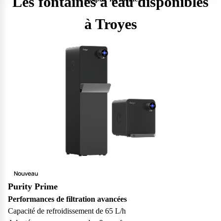
Les fontaines à eau disponibles
à Troyes
Nouveau
Purity Prime
Questions fréquentes
Performances de filtration avancées
Capacité de refroidissement de 65 L/h
Consultez notre page de FAQ pour trouver toutes les réponses à