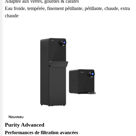
Adaptée aux verres, gourdes & carafes
vos questions.
Eau froide, tempérée, finement pétillante, pétillante, chaude, extra
Consulter notre FAQ
chaude
Service après-vente
Vous avez des demandes sur l’entretien, le suivi et le dépannage
de votre matériel ? Culligan est là pour vous
Contactez notre service client
Nouveau
Purity Advanced
Performances de filtration avancées