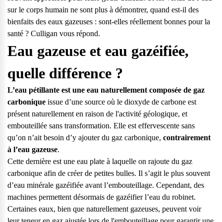
sur le corps humain ne sont plus à démontrer, quand est-il des
bienfaits des eaux gazeuses : sont-elles réellement bonnes pour la
santé ? Culligan vous répond.
Eau gazeuse et eau gazéifiée,
quelle différence ?
L’eau pétillante est une eau naturellement composée de gaz
carbonique
issue d’une source où le dioxyde de carbone est
présent naturellement en raison de l'activité géologique, et
embouteillée sans transformation. Elle est effervescente sans
qu’on n’ait besoin d’y ajouter du gaz carbonique,
contrairement
à l’eau gazeuse
.
Cette dernière est une eau plate à laquelle on rajoute du gaz
carbonique afin de créer de petites bulles. Il s’agit le plus souvent
d’eau minérale gazéifiée avant l’embouteillage. Cependant, des
machines permettent désormais de gazéifier l’eau du robinet.
Questions fréquentes
Certaines eaux, bien que naturellement gazeuses, peuvent voir
Consultez notre page de FAQ pour trouver toutes les réponses à
leur teneur en gaz ajustée lors de l'embouteillage pour garantir une