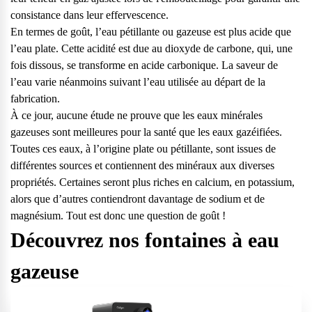
vos questions.
consistance dans leur effervescence.
Consulter notre FAQ
En termes de goût, l’eau pétillante ou gazeuse est plus acide que
l’eau plate. Cette acidité est due au dioxyde de carbone, qui, une
fois dissous, se transforme en acide carbonique. La saveur de
Service après-vente
l’eau varie néanmoins suivant l’eau utilisée au départ de la
Vous avez des demandes sur l’entretien, le suivi et le dépannage
fabrication.
de votre matériel ? Culligan est là pour vous
À ce jour, aucune étude ne prouve que les eaux minérales
gazeuses sont meilleures pour la santé que les eaux gazéifiées.
Contactez notre service client
Toutes ces eaux, à l’origine plate ou pétillante, sont issues de
différentes sources et contiennent des minéraux aux diverses
propriétés. Certaines seront plus riches en calcium, en potassium,
alors que d’autres contiendront davantage de sodium et de
magnésium. Tout est donc une question de goût !
Découvrez nos fontaines à eau
gazeuse