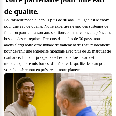
questions.
de qualité.
Consulter notre FAQ
Fournisseur mondial depuis plus de 80 ans, Culligan est le choix
Service après vente
pour une eau de qualité. Notre expertise s'étend des systèmes de
filtration pour la maison aux solutions commerciales adaptées aux
Vous avez des demandes sur l’entretien, le suivi et le dépannage de
besoins des entreprises. Présents dans plus de 90 pays, nous
votre matériel ? Culligan est là pour vous
avons élargi notre offre initiale de traitement de l'eau résidentielle
Contacter notre service client
pour devenir une entreprise mondiale avec plus de 35 marques de
confiance. En tant qu'experts de l'eau à la fois locaux et
mondiaux, notre mission est d'améliorer la qualité de l'eau pour
votre bien-être tout en préservant notre planète.