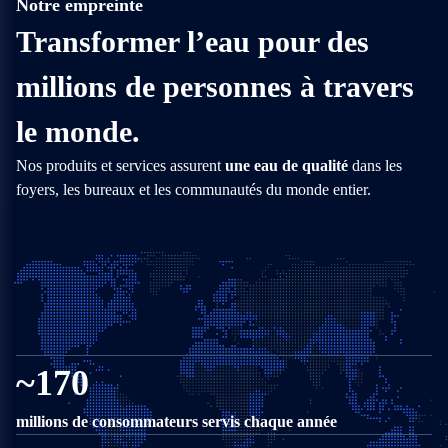
Notre empreinte
1960-1963
Transformer l’eau pour des
Culligan se développe en France, en Italie et en Espagne
1965
millions de personnes à travers
Culligan lance le premier système d’osmose inverse
le monde.
1987
Nos produits et services assurent
une eau de qualité
dans les
Culligan Italie introduit le premier système d’osmose inverse en deux
foyers, les bureaux et les communautés du monde entier.
étapes dans les hôpitaux pour la dialyse
2010
Culligan lance le premier adoucisseur High tech, équipé d’une
technologie de pointe grâce à sa vanne 6 pistons
2016
Culligan lance le Click & Drink qui fournit une eau micro filtrée à partir
~170
d’un robinet existant
2017-2020
millions de consommateurs servis chaque année
Culligan se lance en Australie, au Royaume-Uni, en Allemagne, au