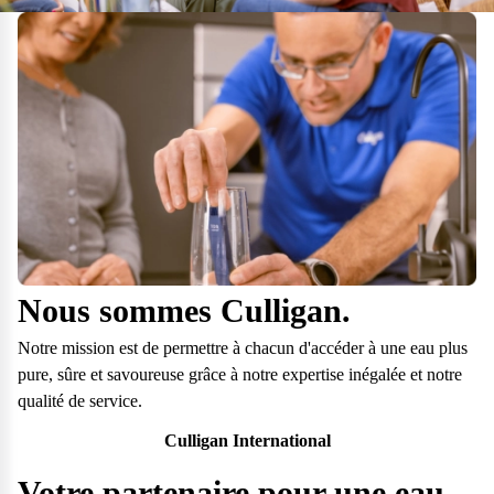
Nous sommes Culligan.
Notre mission est de permettre à chacun d'accéder à une eau plus
pure, sûre et savoureuse grâce à notre expertise inégalée et notre
qualité de service.
Questions fréquentes
Culligan International
Consultez notre page de FAQ pour trouver toutes les réponses à vos
Votre partenaire pour une eau