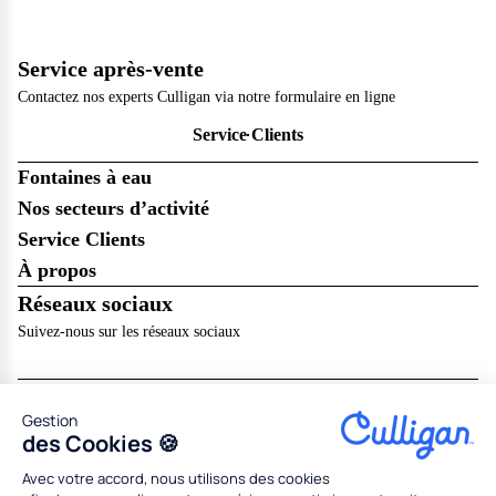
Service après-vente
Contactez nos experts Culligan via notre formulaire en ligne
Service Clients
Fontaines à eau
Nos secteurs d’activité
Service Clients
À propos
Réseaux sociaux
Suivez-nous sur les réseaux sociaux
Inscription à la newsletter
Gestion
Recevez les dernières nouveautés de Culligan dans votre boîte mail !
des Cookies 🍪
Questions fréquentes
Je m’abonne
Consultez notre page de FAQ pour trouver toutes les réponses à
Avec votre accord, nous utilisons des cookies