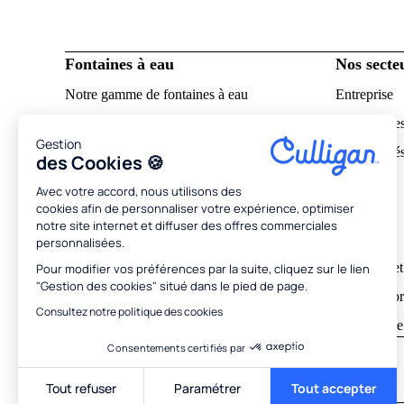
Fontaines à eau
Nos secteu
Notre gamme de fontaines à eau
Entreprise
Une eau de qualité supérieure
Hôtels et re
Gestion
Fontaines à eau gazeuse
Collectivité
des Cookies 🍪
Fontaines à eau froide
Santé
Avec votre accord, nous utilisons des
cookies afin de personnaliser votre expérience, optimiser
Fontaines à eau chaude
Education
notre site internet et diffuser des offres commerciales
FAQ
Industrie
personnalisées.
Notices et tutoriels
Magasins e
Pour modifier vos préférences par la suite, cliquez sur le lien
"Gestion des cookies" situé dans le pied de page.
Obtenir un devis personnalisé
Espace sport
Consultez notre politique des cookies
Location de
Consentements certifiés par
Réseaux sociaux
Suivez-nous sur les réseaux sociaux
Tout refuser
Paramétrer
Tout accepter