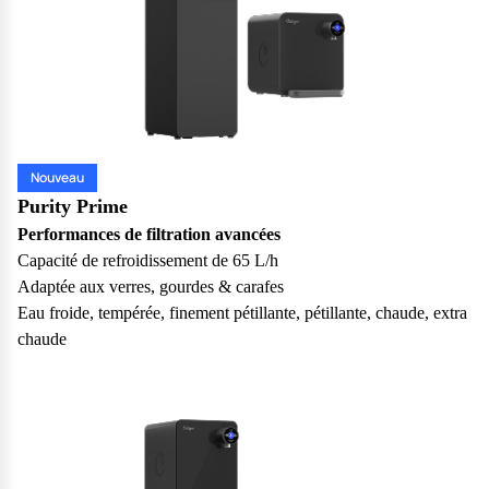
vos questions.
Consulter notre FAQ
Service après vente
Vous avez des demandes sur l’entretien, le suivi et le dépannage
de votre matériel ? Culligan est là pour vous
Nouveau
Purity Prime
Contacter notre service client
Performances de filtration avancées
Capacité de refroidissement de 65 L/h
Adaptée aux verres, gourdes & carafes
Eau froide, tempérée, finement pétillante, pétillante, chaude, extra
chaude