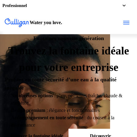
Professionnel
Water you love.
Fontaines nouvelle génération
Trouvez la fontaine idéale
pour votre entreprise
Profitez en toute sécurité d’une eau à la qualité
inégalée
Nombreuses options
: plate, pétillante, fraîche, chaude &
tempérée
Design premium
: élégance et fonctionnalités
Accompagnement en toute sérénité
: du conseil à la
maintenance
Trouver la fontaine idéale
Découvrir